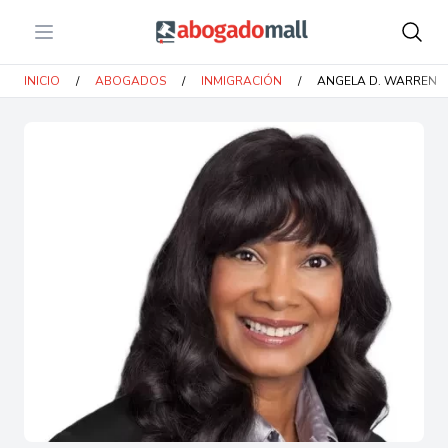
Open menu
Abogadomall
INICIO
/
ABOGADOS
/
INMIGRACIÓN
/
ANGELA D. WARREN