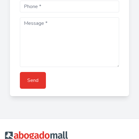
Send
Footer