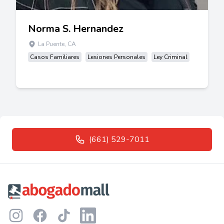
Norma S. Hernandez
La Puente, CA
Casos Familiares
Lesiones Personales
Ley Criminal
(661) 529-7011
Footer
Instagram
Facebook
TikTok
LinkedIn