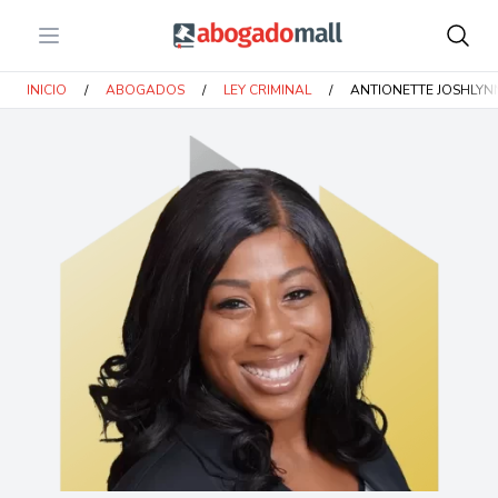
Open menu
Abogadomall
INICIO
/
ABOGADOS
/
LEY CRIMINAL
/
ANTIONETTE JOSHLYNN