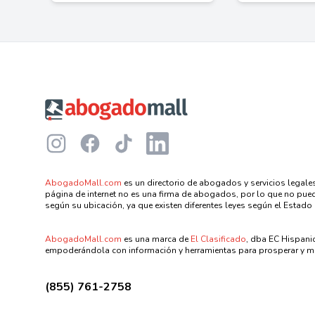
Footer
Instagram
Facebook
TikTok
LinkedIn
AbogadoMall.com
es un directorio de abogados y servicios legales
página de internet no es una firma de abogados, por lo que no puede
según su ubicación, ya que existen diferentes leyes según el Estado 
AbogadoMall.com
es una marca de
El Clasificado
, dba EC Hispani
empoderándola con información y herramientas para prosperar y me
(855) 761-2758