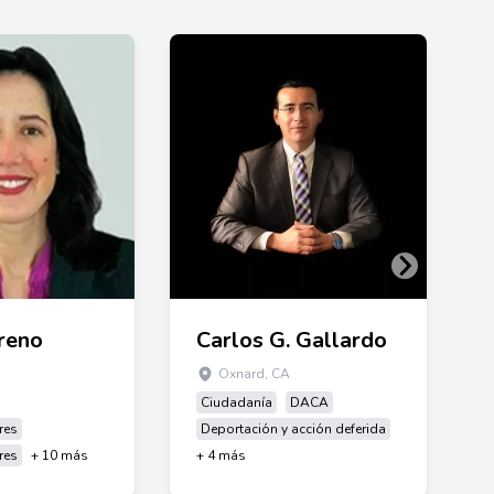
reno
Carlos G. Gallardo
Oxnard, CA
Ciudadanía
DACA
res
Deportación y acción deferida
res
+ 10 más
+ 4 más