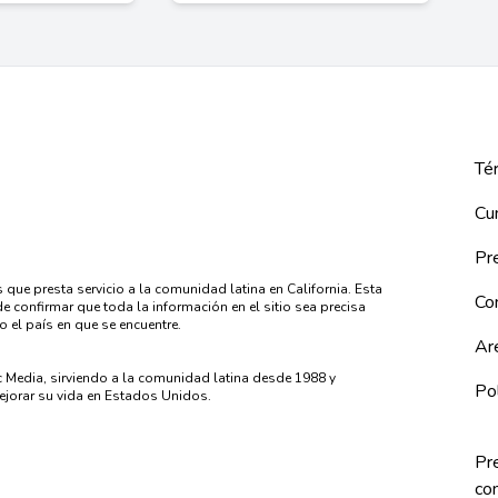
Tér
Cu
Pre
 que presta servicio a la comunidad latina en California. Esta
Co
 confirmar que toda la información en el sitio sea precisa
o el país en que se encuentre.
Ar
c Media, sirviendo a la comunidad latina desde 1988 y
Pol
jorar su vida en Estados Unidos.
Pr
co