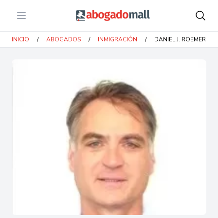
Open menu
Abogadomall
INICIO
/
ABOGADOS
/
INMIGRACIÓN
/
DANIEL J. ROEMER