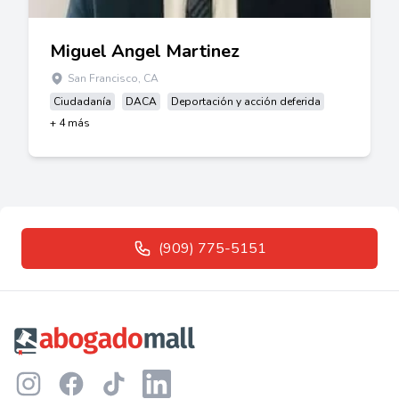
Miguel Angel Martinez
San Francisco, CA
Ciudadanía
DACA
Deportación y acción deferida
+ 4 más
(909) 775-5151
Footer
Instagram
Facebook
TikTok
LinkedIn