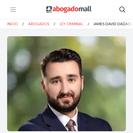
Open menu
Abogadomall
INICIO
/
ABOGADOS
/
LEY CRIMINAL
/
JAMES DAVID DADASO