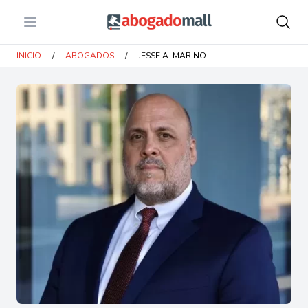
Open menu
Abogadomall
INICIO
/
ABOGADOS
/
JESSE A. MARINO