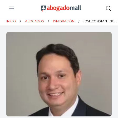
Open menu
Abogadomall
INICIO
/
ABOGADOS
/
INMIGRACIÓN
/
JOSE CONSTANTINO 