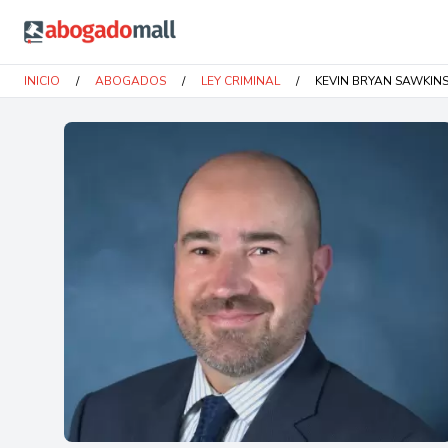
Abogadomall
INICIO
/
ABOGADOS
/
LEY CRIMINAL
/
KEVIN BRYAN SAWKIN