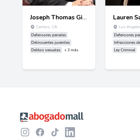
Joseph Thomas Gibbons Jr
Lauren S
Cerritos, CA
Los Angele
Defensores penales
Defensores pe
Delincuentes juveniles
Infracciones de
Delitos sexuales
+ 3 más
Ley Criminal
Footer
Instagram
Facebook
TikTok
LinkedIn