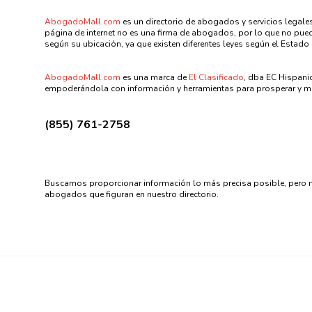
AbogadoMall.com
es un directorio de abogados y servicios legales
página de internet no es una firma de abogados, por lo que no puede
según su ubicación, ya que existen diferentes leyes según el Estado 
AbogadoMall.com
es una marca de
El Clasificado
, dba EC Hispani
empoderándola con información y herramientas para prosperar y me
(855) 761-2758
Buscamos proporcionar información lo más precisa posible, pero n
abogados que figuran en nuestro directorio.