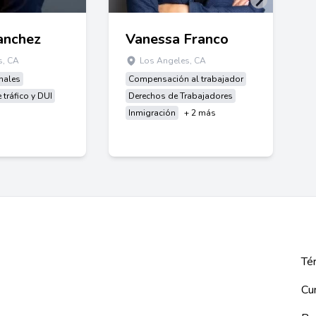
anchez
Vanessa Franco
s, CA
Los Angeles, CA
nales
Compensación al trabajador
 tráfico y DUI
Derechos de Trabajadores
Inmigración
+ 2 más
Tér
Cu