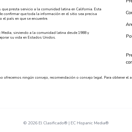
Pre
 que presta servicio a la comunidad latina en California. Esta
Co
 confirmar que toda la información en el sitio sea precisa
o el país en que se encuentre.
Ar
c Media, sirviendo a la comunidad latina desde 1988 y
Pol
jorar su vida en Estados Unidos.
Pr
co
o ofrecemos ningún consejo, recomendación o consejo legal. Para obtener el 
© 2026 El Clasificado® | EC Hispanic Media®