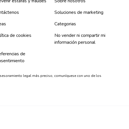
venir estafas y fraudes
Sobre nosotros
ntáctenos
Soluciones de marketing
eas
Categorias
ítica de cookies
No vender ni compartir mi
información personal
eferencias de
nsentimiento
asesoramiento legal más preciso, comuníquese con uno de los