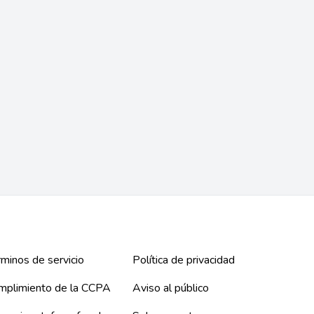
Mark Howard Shafer
Armando G Villapudua
Santa Ana, CA
Stockton, CA
Bancarrota
Lesiones Personales
Bancarrota capítulo 7
Ley Criminal
Derechos de Trabajadores
+ 9 más
minos de servicio
Política de privacidad
mplimiento de la CCPA
Aviso al público