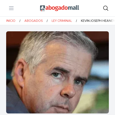
Open menu
Abogadomall
INICIO
/
ABOGADOS
/
LEY CRIMINAL
/
KEVIN JOSEPH HEANEY