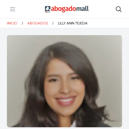
Open menu
Abogadomall
INICIO
/
ABOGADOS
/
LILLY ANN TEJEDA