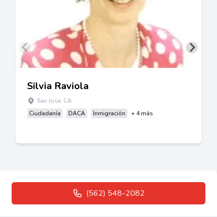
Silvia Raviola
San Jose, CA
Ciudadanía
DACA
Inmigración
+ 4 más
(562) 548-2082