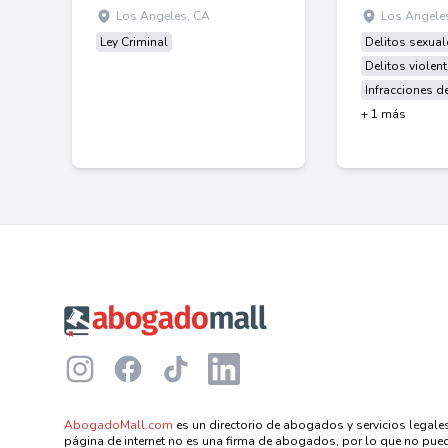
Los Angeles, CA
Los Angele
Ley Criminal
Delitos sexual
Delitos violen
Infracciones de
+ 1 más
Footer
Instagram
Facebook
TikTok
LinkedIn
AbogadoMall.com
es un directorio de abogados y servicios legales
página de internet no es una firma de abogados, por lo que no puede