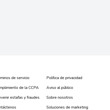
Santa Ana, CA
Huntington Park, CA
Accidente de Auto
Ciudadanía
Inmigración
Deportación y acción deferida
Lesiones Personales
+ 1 más
Eliminación de antecedentes
penales
+ 4 más
minos de servicio
Política de privacidad
mplimiento de la CCPA
Aviso al público
venir estafas y fraudes
Sobre nosotros
ntáctenos
Soluciones de marketing