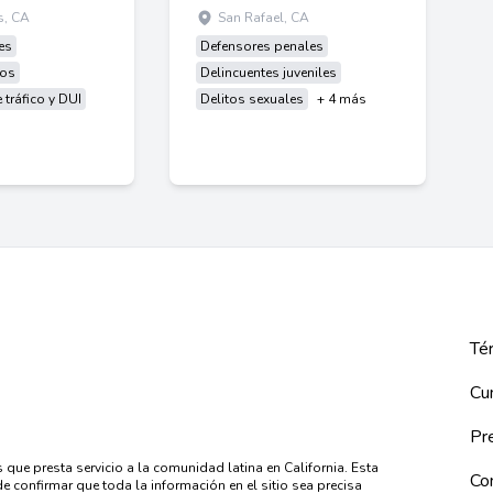
s, CA
San Rafael, CA
es
Defensores penales
tos
Delincuentes juveniles
 tráfico y DUI
Delitos sexuales
+ 4 más
Tér
Cu
Pre
 que presta servicio a la comunidad latina en California. Esta
Co
 confirmar que toda la información en el sitio sea precisa