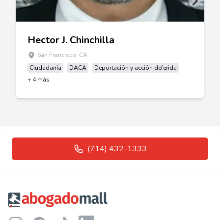
Hector J. Chinchilla
San Francisco, CA
Ciudadanía
DACA
Deportación y acción deferida
+ 4 más
(714) 432-1333
Footer