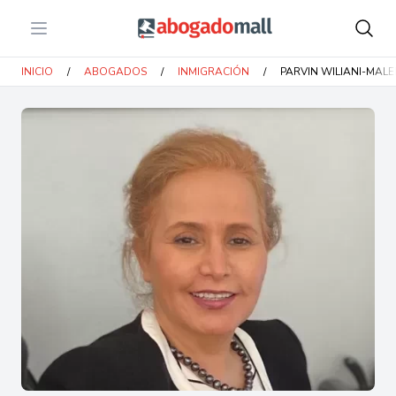
Open menu
Abogadomall
INICIO
/
ABOGADOS
/
INMIGRACIÓN
/
PARVIN WILIANI-MALE