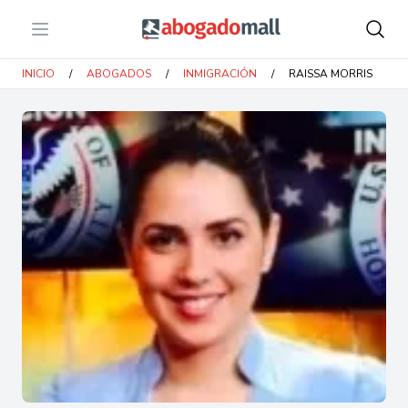
Open menu
Abogadomall
INICIO
/
ABOGADOS
/
INMIGRACIÓN
/
RAISSA MORRIS