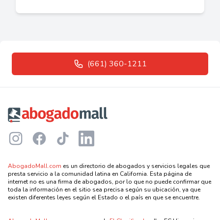
(661) 360-1211
Footer
Instagram
Facebook
TikTok
LinkedIn
AbogadoMall.com
es un directorio de abogados y servicios legales que
presta servicio a la comunidad latina en California. Esta página de
internet no es una firma de abogados, por lo que no puede confirmar que
toda la información en el sitio sea precisa según su ubicación, ya que
existen diferentes leyes según el Estado o el país en que se encuentre.