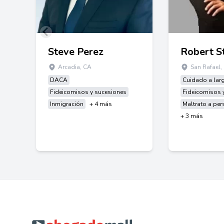
Steve Perez
Arcadia, CA
San Rafael,
DACA
Cuidado a lar
Fideicomisos y sucesiones
Fideicomisos 
Inmigración
+ 4 más
Maltrato a pe
+ 3 más
Footer