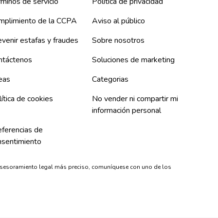
minos de servicio
Política de privacidad
mplimiento de la CCPA
Aviso al público
venir estafas y fraudes
Sobre nosotros
ntáctenos
Soluciones de marketing
eas
Categorias
ítica de cookies
No vender ni compartir mi
información personal
eferencias de
nsentimiento
asesoramiento legal más preciso, comuníquese con uno de los