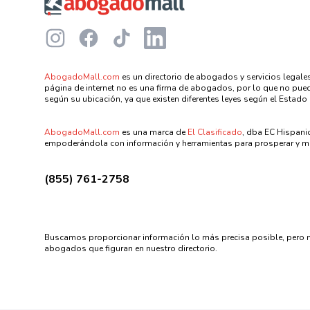
Instagram
Facebook
TikTok
LinkedIn
AbogadoMall.com
es un directorio de abogados y servicios legales
página de internet no es una firma de abogados, por lo que no puede
según su ubicación, ya que existen diferentes leyes según el Estado 
AbogadoMall.com
es una marca de
El Clasificado
, dba EC Hispani
empoderándola con información y herramientas para prosperar y me
(855) 761-2758
Buscamos proporcionar información lo más precisa posible, pero n
abogados que figuran en nuestro directorio.