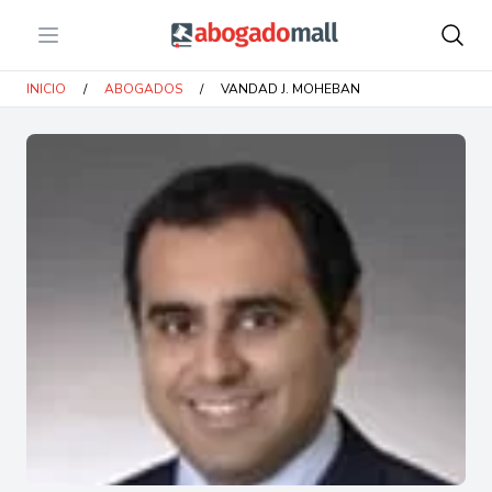
Open menu
Abogadomall
INICIO
/
ABOGADOS
/
VANDAD J. MOHEBAN