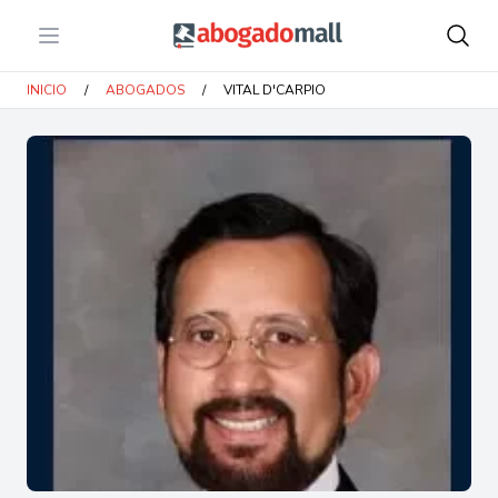
Open menu
Abogadomall
INICIO
/
ABOGADOS
/
VITAL D'CARPIO