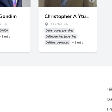
 Gondim
Christopher A Yturralde
s, CA
El Centro, CA
DACA
Defensores penales
+ 1 más
Delincuentes juveniles
Delitos sexuales
+ 8 más
Tér
Cu
Pre