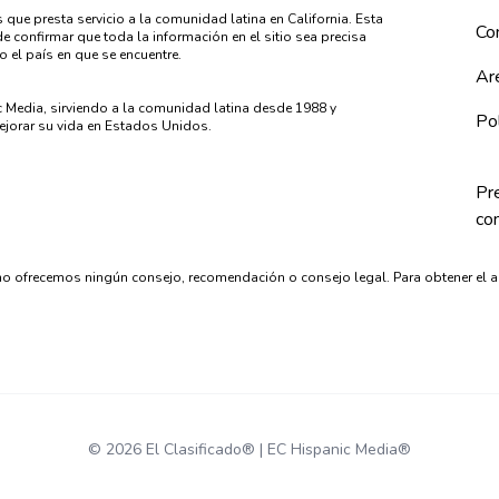
 que presta servicio a la comunidad latina en California. Esta
Co
 confirmar que toda la información en el sitio sea precisa
o el país en que se encuentre.
Ar
c Media, sirviendo a la comunidad latina desde 1988 y
Pol
jorar su vida en Estados Unidos.
Pr
co
o ofrecemos ningún consejo, recomendación o consejo legal. Para obtener el 
© 2026 El Clasificado® | EC Hispanic Media®