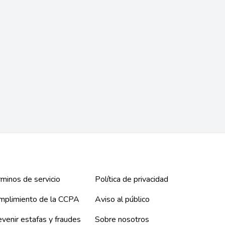
Barbara M. Rodriguez
Yvonne Romey Rodriguez
Glendale, CA
Encinitas, CA
Ciudadanía
DACA
Defensores penales
Deportación y acción deferida
Delitos sexuales
+ 4 más
Delitos violentos
+ 2 más
minos de servicio
Política de privacidad
mplimiento de la CCPA
Aviso al público
venir estafas y fraudes
Sobre nosotros