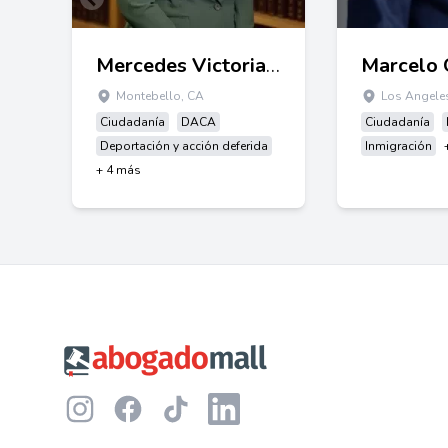
Mercedes Victoria Castillo
Marcelo
Montebello, CA
Los Angele
Ciudadanía
DACA
Ciudadanía
Deportación y acción deferida
Inmigración
+ 4 más
Footer
Instagram
Facebook
TikTok
LinkedIn