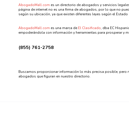
AbogadoMall.com
es un directorio de abogados y servicios legales
página de internet no es una firma de abogados, por lo que no puede
según su ubicación, ya que existen diferentes leyes según el Estado 
AbogadoMall.com
es una marca de
El Clasificado
, dba EC Hispani
empoderándola con información y herramientas para prosperar y me
(855) 761-2758
Buscamos proporcionar información lo más precisa posible, pero n
abogados que figuran en nuestro directorio.