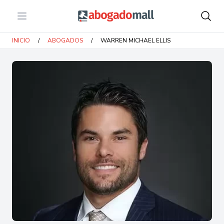
Open menu
Abogadomall
INICIO
/
ABOGADOS
/
WARREN MICHAEL ELLIS