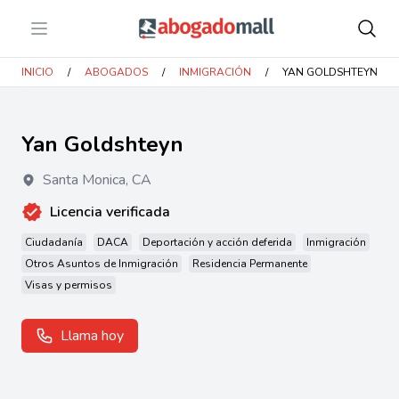
Open menu
Abogadomall
INICIO
/
ABOGADOS
/
INMIGRACIÓN
/
YAN GOLDSHTEYN
Yan Goldshteyn
Santa Monica
,
CA
Licencia verificada
Ciudadanía
DACA
Deportación y acción deferida
Inmigración
Otros Asuntos de Inmigración
Residencia Permanente
Visas y permisos
Llama hoy