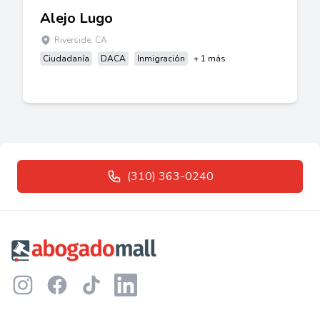
Alejo Lugo
Riverside, CA
Ciudadanía
DACA
Inmigración
+ 1 más
(310) 363-0240
Footer
Instagram
Facebook
TikTok
LinkedIn