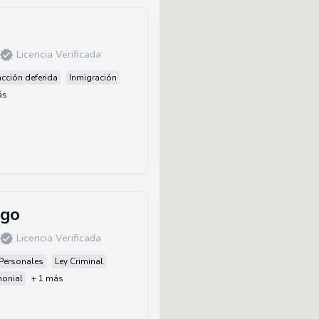
Licencia Verificada
cción deferida
Inmigración
ás
ego
Licencia Verificada
Personales
Ley Criminal
monial
+ 1 más