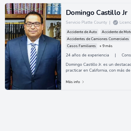
Domingo Castillo Jr
Servicio Platte County
|
Licenc
Accidente de Auto
Accidente de Moto
Accidentes de Camiones Comerciales
Casos Familiares
+ 9 más
24 años de experiencia
|
Cons
Domingo Castillo Jr. es un destaca
practicar en California, con más d
centrada en leyes crimina...
Más info