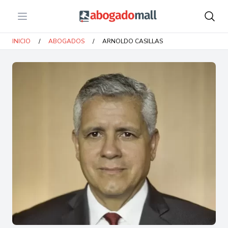
Open menu
Abogadomall
INICIO
/
ABOGADOS
/
ARNOLDO CASILLAS