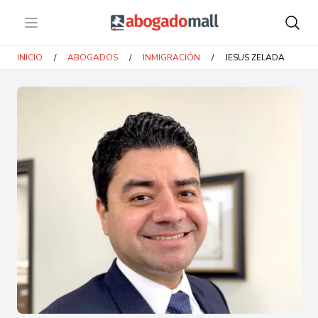
Open menu
Abogadomall
INICIO
/
ABOGADOS
/
INMIGRACIÓN
/
JESUS ZELADA