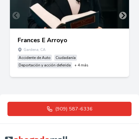
Frances E Arroyo
Gardena, CA
Accidente de Auto
Ciudadanía
Deportación y acción deferida
+ 4 más
(909) 587-6336
Footer