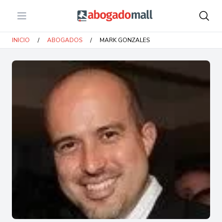
Open menu
Abogadomall
INICIO
/
ABOGADOS
/
MARK GONZALES