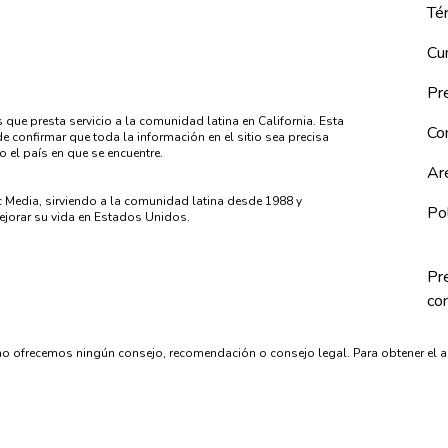
Tér
Cu
Pre
 que presta servicio a la comunidad latina en California. Esta
Co
 confirmar que toda la información en el sitio sea precisa
o el país en que se encuentre.
Ar
c Media, sirviendo a la comunidad latina desde 1988 y
Pol
jorar su vida en Estados Unidos.
Pr
co
o ofrecemos ningún consejo, recomendación o consejo legal. Para obtener el 