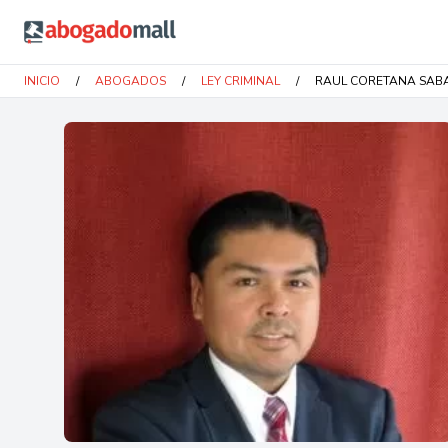
Abogadomall
INICIO
/
ABOGADOS
/
LEY CRIMINAL
/
RAUL CORETANA SAB