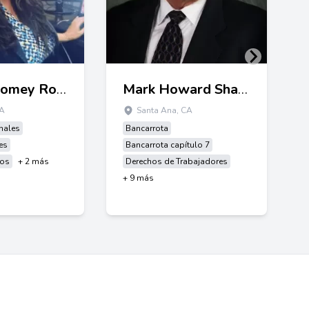
Yvonne Romey Rodriguez
Mark Howard Shafer
CA
Santa Ana, CA
nales
Bancarrota
es
Bancarrota capítulo 7
tos
+ 2 más
Derechos de Trabajadores
+ 9 más