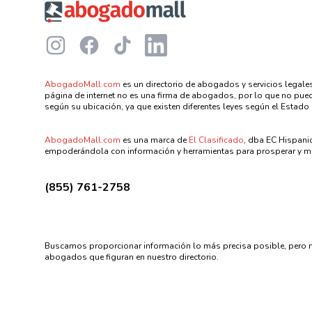
Instagram
Facebook
TikTok
LinkedIn
AbogadoMall.com
es un directorio de abogados y servicios legales
página de internet no es una firma de abogados, por lo que no puede
según su ubicación, ya que existen diferentes leyes según el Estado 
AbogadoMall.com
es una marca de
El Clasificado
, dba EC Hispani
empoderándola con información y herramientas para prosperar y me
(855) 761-2758
Buscamos proporcionar información lo más precisa posible, pero n
abogados que figuran en nuestro directorio.