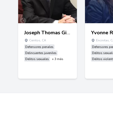
Joseph Thomas Gibbons Jr
Cerritos, CA
Encinitas, 
Defensores penales
Defensores pe
Delincuentes juveniles
Delitos sexual
Delitos sexuales
+ 3 más
Delitos violen
Footer