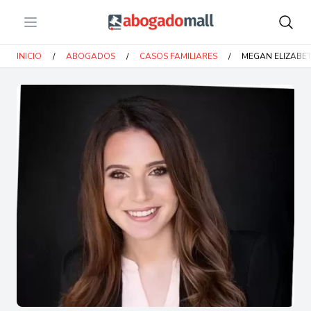
Open menu
Abogadomall
INICIO
/
ABOGADOS
/
CASOS FAMILIARES
/
MEGAN ELIZABET