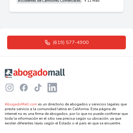
Accidentes de Camiones Comerciales
+ 11 más
(619) 577-4900
Footer
Instagram
Facebook
TikTok
LinkedIn
AbogadoMall.com
es un directorio de abogados y servicios legales que
presta servicio a la comunidad latina en California. Esta página de
internet no es una firma de abogados, por lo que no puede confirmar que
toda la información en el sitio sea precisa según su ubicación, ya que
existen diferentes leyes según el Estado o el país en que se encuentre.