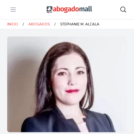
Open menu
Abogadomall
INICIO
/
ABOGADOS
/
STEPHANIE M. ALCALA