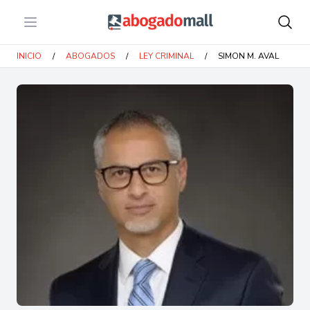
Open menu
Abogadomall
INICIO
/
ABOGADOS
/
LEY CRIMINAL
/
SIMON M. AVAL