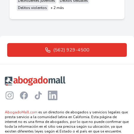
Delincuentes juveniles
Delitos sexuales
Delitos violentos
+ 2 más
(562) 929-4500
Footer
Instagram
Facebook
TikTok
LinkedIn
AbogadoMall.com
es un directorio de abogados y servicios legales que
presta servicio a la comunidad latina en California. Esta página de
internet no es una firma de abogados, por lo que no puede confirmar que
toda la información en el sitio sea precisa según su ubicación, ya que
existen diferentes leyes según el Estado o el país en que se encuentre.