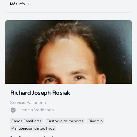
derecho de familia.
Más info
Richard Joseph Rosiak
Servicio Pasadena
Licencia Verificada
Casos Familiares
Custodia de menores
Divorcio
Manutención de los hijos