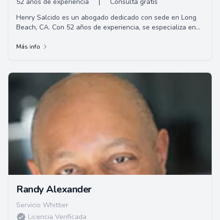
52 años de experiencia
|
Consulta gratis
Henry Salcido es un abogado dedicado con sede en Long
Beach, CA. Con 52 años de experiencia, se especializa en
proporcionar servicios legales como casos familiares, DUI,
accidentes y otros.
Más info
Randy Alexander
Servicio Whittier
Licencia Verificada