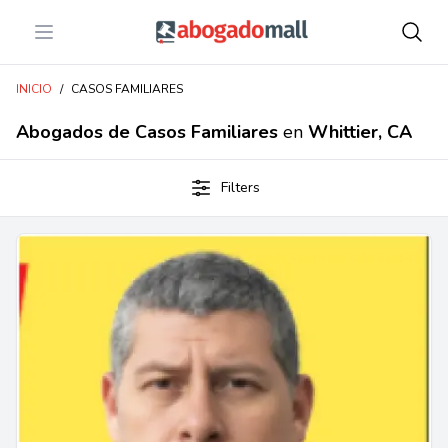
Open menu
Abogadomall
INICIO
/
CASOS FAMILIARES
Abogados de Casos Familiares
en
Whittier, CA
Filters