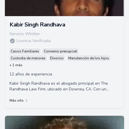
Kabir Singh Randhava
Servicio Whittier
Licencia Verificada
Casos Familiares
Convenio prenupcial
Custodia de menores
Divorcio
Manutención de los hijos
+ 1 más
12 años de experiencia
Kabir Singh Randhava es el abogado principal en The
Randhava Law Firm, ubicado en Downey, CA. Con un
enfoque en representación en asuntos penales y de
derecho de familia.
Más info