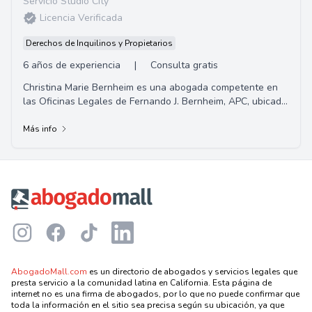
Servicio Studio City
Licencia Verificada
Derechos de Inquilinos y Propietarios
6 años de experiencia
|
Consulta gratis
Christina Marie Bernheim es una abogada competente en
las Oficinas Legales de Fernando J. Bernheim, APC, ubicada
en Upland, California. Ofrece consul...
Más info
Footer
Instagram
Facebook
TikTok
LinkedIn
AbogadoMall.com
es un directorio de abogados y servicios legales que
presta servicio a la comunidad latina en California. Esta página de
internet no es una firma de abogados, por lo que no puede confirmar que
toda la información en el sitio sea precisa según su ubicación, ya que