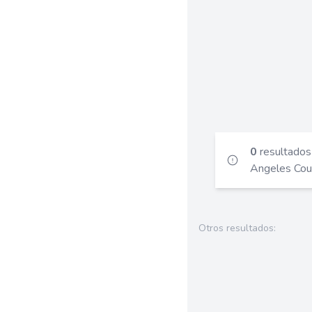
Upland
Granada Hills
0
resultados
Angeles Coun
Otros resultados: