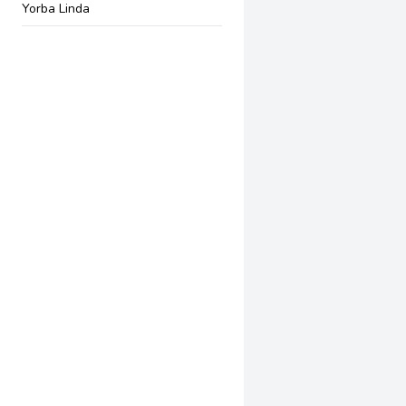
Yorba Linda
Burbank
Montebello
Arcadia
Pomona
Whittier
Anaheim
Corona
Dublin
Eureka
El Centro
Glendora
San Gabriel
Salinas
Garden Grove
Indio