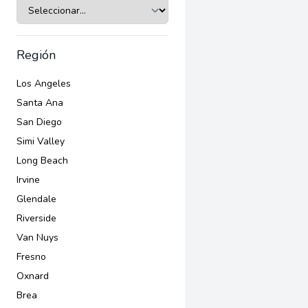
trabajo, represalias, y violaciones de leyes laborales y de empleo,
relacionadas con el salario mínimo, horas de trabajo, y licencia méd
Representan a los trabajadores en acciones legales contra empl
han infringido sus derechos.
Región
Los Angeles
Santa Ana
San Diego
Simi Valley
Long Beach
Irvine
Glendale
Riverside
Van Nuys
Fresno
Oxnard
Brea