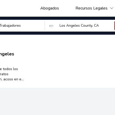
Abogados
Recursos Legales
en
ngeles
e todos los
ratos
n, acoso en el
chos de los
abajo. Los
n procesal en
que los
s derechos
e acoso en el