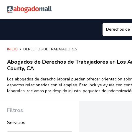
Abogadomall
INICIO
/
DERECHOS DE TRABAJADORES
Abogados de Derechos de Trabajadores
en
Los A
County, CA
Los abogados de derecho laboral pueden ofrecer orientación sobr
aspectos relacionados con el empleo. Esto incluye ayuda con cont
laborales, reclamos por despido injusto, paquetes de indemnizació
lugar de trabajo, discriminación, beneficios del seguro social, dere
trabajadores, así como cualquier otro asunto relacionado con el tr
abogados de derecho laboral también proporcionan representació
Filtros
caso de que sea necesario.Su función principal es asegurarse de 
trabajadores sean tratados de manera justa y que se respeten su
Servicios
laborales. Estos abogados pueden asistir a empleados en casos d