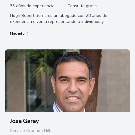
33 años de experiencia
|
Consulta gratis
Hugh Robert Burns es un abogado con 28 años de
experiencia diversa representando a individuos y
corporaciones con sede en Long Beach, CA. Gracias a su
amplia experiencia en América Latina, posee habilidades
Más info
para asistir a clientes de habla hispana.
Jose Garay
Servicio Granada Hills