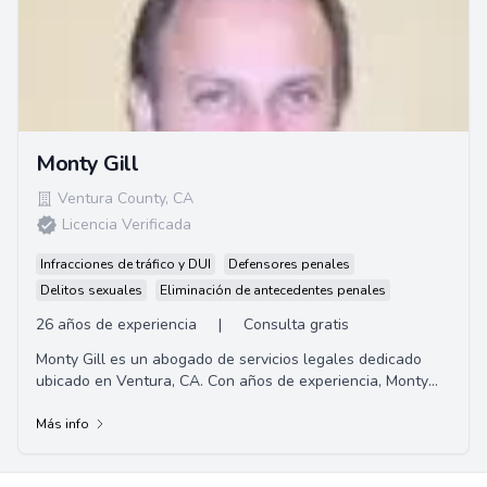
Monty Gill
Ventura County
,
CA
Licencia Verificada
Infracciones de tráfico y DUI
Defensores penales
Delitos sexuales
Eliminación de antecedentes penales
26 años de experiencia
|
Consulta gratis
Monty Gill es un abogado de servicios legales dedicado
ubicado en Ventura, CA. Con años de experiencia, Monty
brinda representación profesional y e...
Más info
Footer