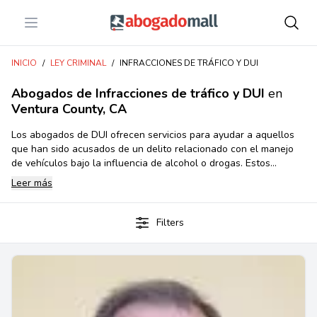
Open menu
Abogadomall
INICIO
/
LEY CRIMINAL
/
INFRACCIONES DE TRÁFICO Y DUI
Abogados de Infracciones de tráfico y DUI
en
Ventura County, CA
Los abogados de DUI ofrecen servicios para ayudar a aquellos
que han sido acusados de un delito relacionado con el manejo
de vehículos bajo la influencia de alcohol o drogas. Estos
abogados ofrecen consejos y asesoramiento legal para ayudar a
Leer más
los acusados ​​a entender sus derechos y sus opciones legales.
Los abogados de DUI también preparan documentos legales
necesarios para el litigio, brindan asesoramiento ante la corte,
Filters
representan a los acusados ​​en el tribunal y presentan
apelaciones en nombre de los acusados.