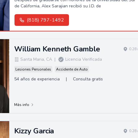
de California, Alex Sarajian recibió su J.D. de
(818) 797-1492
William Kenneth Gamble
0.28
Santa Maria
,
CA
|
Licencia Verificada
Lesiones Personales
Accidente de Auto
54 años de experiencia
|
Consulta gratis
Más info
Kizzy Garcia
0.28