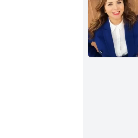
Laguna Beach
Corona
Menifee
Van Nuys
Eureka
Arcadia
La Puente
Monrovia
San Gabriel
La Habra
Tustin
Indio
Fontana
Chula Vista
Vista
Granada Hills