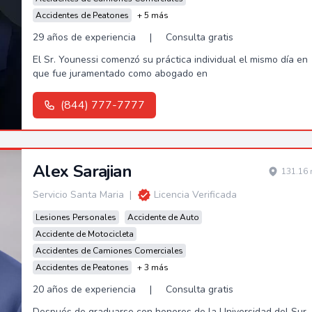
Accidentes de Peatones
+ 5 más
29 años de experiencia
|
Consulta gratis
El Sr. Younessi comenzó su práctica individual el mismo día en
que fue juramentado como abogado en
(844) 777-7777
Alex Sarajian
131.16 
Servicio Santa Maria
|
Licencia Verificada
Lesiones Personales
Accidente de Auto
Accidente de Motocicleta
Accidentes de Camiones Comerciales
Accidentes de Peatones
+ 3 más
20 años de experiencia
|
Consulta gratis
Después de graduarse con honores de la Universidad del Sur