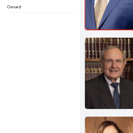
Oxnard
El Centro
Covina
Gardena
Montebello
Whittier
Anaheim
Brea
Chino
Simi Valley
Azusa
Downey
El Monte
Inglewood
Pasadena
Garden Grove