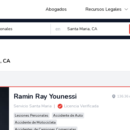
Abogados
Recursos Legales
en
, CA
Ramin Ray Younessi
136.36 
Servicio Santa Maria
|
Licencia Verificada
Lesiones Personales
Accidente de Auto
Accidente de Motocicleta
Accidentes de Camiones Comerciales