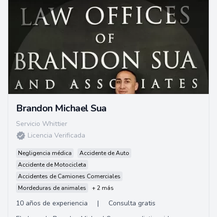
Brandon Michael Sua
Servicio Whittier
Licencia Verificada
Negligencia médica
Accidente de Auto
Accidente de Motocicleta
Accidentes de Camiones Comerciales
Mordeduras de animales
+ 2 más
10 años de experiencia
|
Consulta gratis