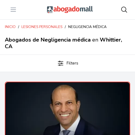
Open menu
Abogadomall
INICIO
/
LESIONES PERSONALES
/
NEGLIGENCIA MÉDICA
Abogados de Negligencia médica
en
Whittier,
CA
Filters