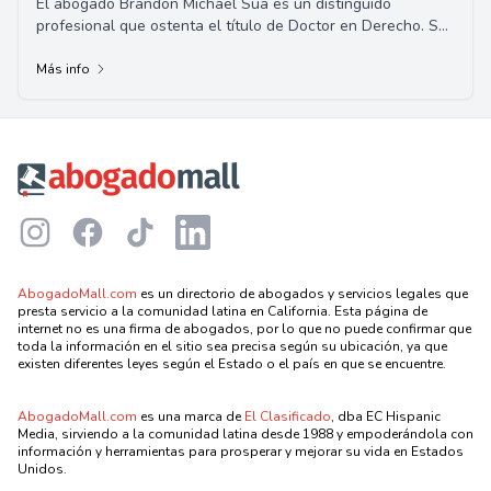
El abogado Brandon Michael Sua es un distinguido
profesional que ostenta el título de Doctor en Derecho. Su
especialización incluye derecho civil, ...
Más info
Footer
Instagram
Facebook
TikTok
LinkedIn
AbogadoMall.com
es un directorio de abogados y servicios legales que
presta servicio a la comunidad latina en California. Esta página de
internet no es una firma de abogados, por lo que no puede confirmar que
toda la información en el sitio sea precisa según su ubicación, ya que
existen diferentes leyes según el Estado o el país en que se encuentre.
AbogadoMall.com
es una marca de
El Clasificado
, dba EC Hispanic
Media, sirviendo a la comunidad latina desde 1988 y empoderándola con
información y herramientas para prosperar y mejorar su vida en Estados
Unidos.