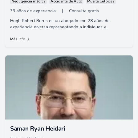
Negligencia médica
Accidente de Auto
Muerte Culposa
33 años de experiencia
|
Consulta gratis
Hugh Robert Burns es un abogado con 28 años de
experiencia diversa representando a individuos y
corporaciones con sede en Long Beach, CA. Gracias a su
amplia experiencia en América Latina, posee habilidades
Más info
para asistir a clientes de habla hispana.
Saman Ryan Heidari