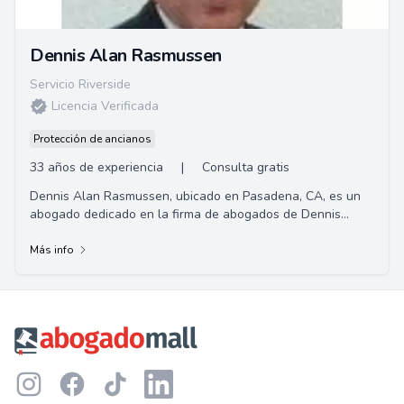
Dennis Alan Rasmussen
Servicio Riverside
Licencia Verificada
Protección de ancianos
33 años de experiencia
|
Consulta gratis
Dennis Alan Rasmussen, ubicado en Pasadena, CA, es un
abogado dedicado en la firma de abogados de Dennis
Rasmussen. Especializado en derecho inmobili...
Más info
Footer
Instagram
Facebook
TikTok
LinkedIn