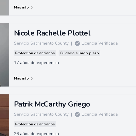
propietarios y problemas de ancianos co...
Más info
Nicole Rachelle Plottel
Servicio Sacramento County
|
Licencia Verificada
Protección de ancianos
Cuidado a largo plazo
17 años de experiencia
Más info
Patrik McCarthy Griego
Servicio Sacramento County
|
Licencia Verificada
Protección de ancianos
26 años de experiencia