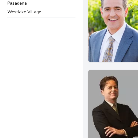
Pasadena
Westlake Village
Placentia
San Bernardino
Vista
Ventura
Granada Hills