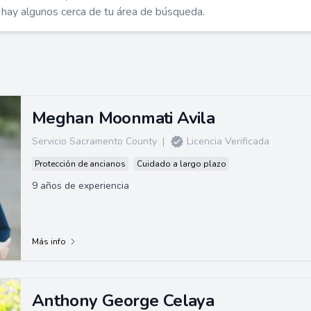
ienes después
 hay algunos cerca de tu área de búsqueda.
Meghan Moonmati Avila
Servicio Sacramento County
|
Licencia Verificada
Protección de ancianos
Cuidado a largo plazo
9 años de experiencia
Más info
Anthony George Celaya