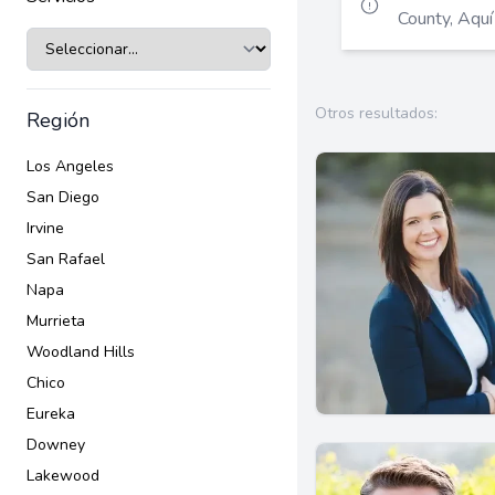
respetados en asuntos de cuidado de la salud y distribución de b
County, Aquí
de su fallecimiento.
Otros resultados:
Región
Los Angeles
San Diego
Irvine
San Rafael
Napa
Murrieta
Woodland Hills
Chico
Eureka
Downey
Lakewood