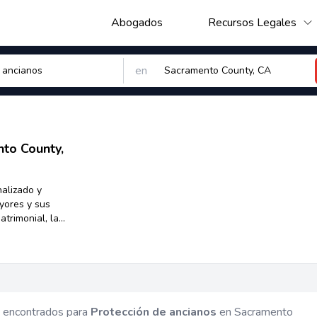
Abogados
Recursos Legales
en
to County,
alizado y
yores y sus
trimonial, la
la y curatela,
ial y
as mayores y
sencial para
ceder a
 deseos sean
 encontrados para
Protección de ancianos
en Sacramento