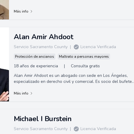
Más info
Alan Amir Ahdoot
Servicio Sacramento County
|
Licencia Verificada
Protección de ancianos
Maltrato a personas mayores
18 años de experiencia
|
Consulta gratis
Alan Amir Ahdoot es un abogado con sede en Los Ángeles,
especializado en derecho civil y comercial. Es socio del bufete
de abogados Alpert, Barr y G...
Más info
Michael I Burstein
Servicio Sacramento County
|
Licencia Verificada