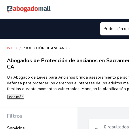
Abogadomall
INICIO
/
PROTECCIÓN DE ANCIANOS
Abogados de Protección de ancianos
en
Sacramen
CA
Un Abogado de Leyes para Ancianos brinda asesoramiento person
defensa para proteger los derechos e intereses de los adultos ma
familias durante momentos vulnerables. Manejan la planificación pa
planificación de Medicaid y cuidados a largo plazo, asuntos de tute
Leer más
casos de abuso en hogares de ancianos, beneficios de Seguro Soc
discapacidad, discriminación por edad, abuso financiero a person
litigios relacionados con leyes para ancianos. Su experiencia es e
Filtros
ayudar a las personas mayores a tomar decisiones informadas, ac
programas de asistencia gubernamental y asegurarse de que sus
0
resultados
Servicios