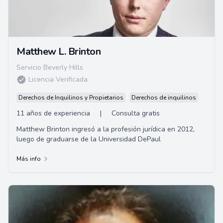
Matthew L. Brinton
Servicio Beverly Hills
Licencia Verificada
Derechos de Inquilinos y Propietarios
Derechos de inquilinos
11 años de experiencia
|
Consulta gratis
Matthew Brinton ingresó a la profesión jurídica en 2012,
luego de graduarse de la Universidad DePaul
Más info