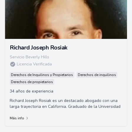
Richard Joseph Rosiak
Servicio Beverly Hills
Licencia Verificada
Derechos de Inquilinos y Propietarios
Derechos de inquilinos
Derechos de propietarios
34 años de experiencia
Richard Joseph Rosiak es un destacado abogado con una
larga trayectoria en California. Graduado de la Universidad
Más info