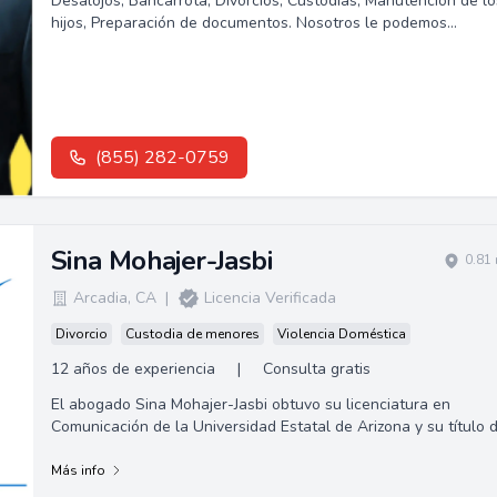
Desalojos, Bancarrota, Divorcios, Custodias, Manutención de lo
hijos, Preparación de documentos. Nosotros le podemos
ayudar.Les ofrecemos...
(855) 282-0759
Sina Mohajer-Jasbi
0.81
Arcadia
,
CA
|
Licencia Verificada
Divorcio
Custodia de menores
Violencia Doméstica
12 años de experiencia
|
Consulta gratis
El abogado Sina Mohajer-Jasbi obtuvo su licenciatura en
Comunicación de la Universidad Estatal de Arizona y su título 
Juris Doctor en Whittier Law School.
Más info