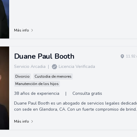
Más info
Duane Paul Booth
11.92 
Servicio Arcadia
|
Licencia Verificada
Divorcio
Custodia de menores
Manutención de los hijos
38 años de experiencia
|
Consulta gratis
Duane Paul Booth es un abogado de servicios legales dedicad
con sede en Glendora, CA. Con un fuerte compromiso de brind
representación de alta ca...
Más info