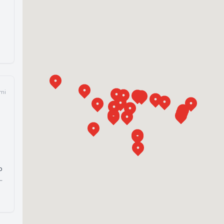
mi
o
ar