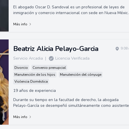
El abogado Oscar D. Sandoval es un profesional de leyes de
inmigración y comercio internacional con sede en Nueva Méxic
Graduado de la Universida...
Más info
Beatriz Alicia Pelayo-Garcia
9.08
Servicio Arcadia
|
Licencia Verificada
Divorcio
Convenio prenupcial
Manutención de los hijos
Manutención del cónyuge
Violencia Doméstica
19 años de experiencia
Durante su tiempo en la facultad de derecho, la abogada
Pelayo-García se desempeñó simultáneamente como asistente
judicial
Más info