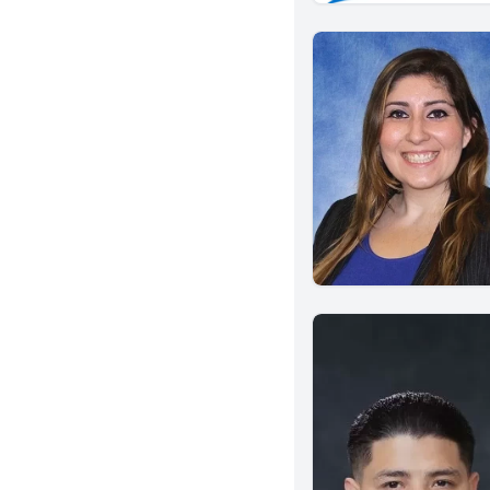
El Monte
La Puente
Whittier
Newport Beach
Beaumont
Indio
Murrieta
National City
Vista
Winnetka