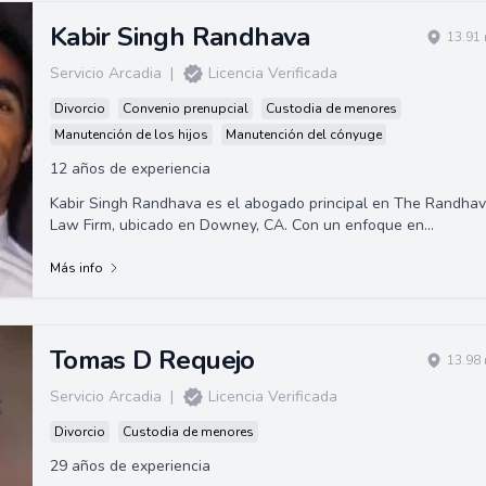
Kabir Singh Randhava
13.91 
Servicio Arcadia
|
Licencia Verificada
Divorcio
Convenio prenupcial
Custodia de menores
Manutención de los hijos
Manutención del cónyuge
12 años de experiencia
Kabir Singh Randhava es el abogado principal en The Randha
Law Firm, ubicado en Downey, CA. Con un enfoque en
representación en asuntos penales y de derecho de familia.
Más info
Tomas D Requejo
13.98 
Servicio Arcadia
|
Licencia Verificada
Divorcio
Custodia de menores
29 años de experiencia