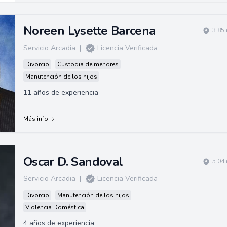
Noreen Lysette Barcena
3.85
Servicio Arcadia
|
Licencia Verificada
Divorcio
Custodia de menores
Manutención de los hijos
11 años de experiencia
Más info
Oscar D. Sandoval
5.04
Servicio Arcadia
|
Licencia Verificada
Divorcio
Manutención de los hijos
Violencia Doméstica
4 años de experiencia