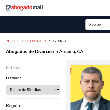
Abogadomall
INICIO
/
CASOS FAMILIARES
/
DIVORCIO
Abogados de Divorcio
en
Arcadia, CA
Filtros
Distancia
Región