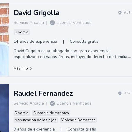
David Grigolla
9.51
Servicio Arcadia
|
Licencia Verificada
Divorcio
14 años de experiencia
|
Consulta gratis
David Grigolla es un abogado con gran experiencia,
especializado en varias áreas, incluyendo derecho de familia,
planificación patrimonial y testam...
Más info
Raudel Fernandez
9.67
Servicio Arcadia
|
Licencia Verificada
Divorcio
Custodia de menores
Manutención de los hijos
Violencia Doméstica
9 años de experiencia
|
Consulta gratis