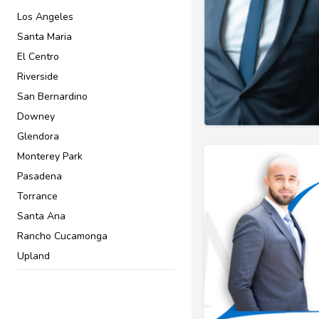
Los Angeles
Santa Maria
El Centro
Riverside
San Bernardino
Downey
Glendora
Monterey Park
Pasadena
Torrance
Santa Ana
Rancho Cucamonga
Upland
San Diego
Simi Valley
Van Nuys