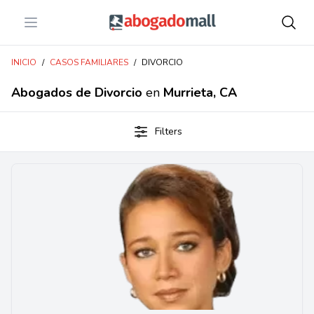
Open menu
Abogadomall
INICIO
/
CASOS FAMILIARES
/
DIVORCIO
Abogados de Divorcio
en
Murrieta, CA
Filters