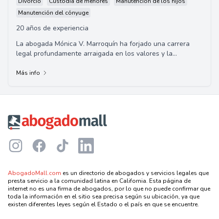
Divorcio
Custodia de menores
Manutención de los hijos
Manutención del cónyuge
20 años de experiencia
La abogada Mónica V. Marroquín ha forjado una carrera
legal profundamente arraigada en los valores y la
determinación de sus padres
Más info
Footer
Instagram
Facebook
TikTok
LinkedIn
AbogadoMall.com
es un directorio de abogados y servicios legales que
presta servicio a la comunidad latina en California. Esta página de
internet no es una firma de abogados, por lo que no puede confirmar que
toda la información en el sitio sea precisa según su ubicación, ya que
existen diferentes leyes según el Estado o el país en que se encuentre.