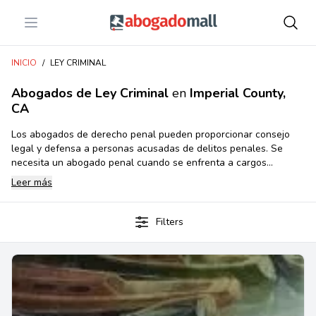
Open menu
Abogadomall
INICIO
/
LEY CRIMINAL
Abogados de Ley Criminal
en
Imperial County,
CA
Los abogados de derecho penal pueden proporcionar consejo
legal y defensa a personas acusadas de delitos penales. Se
necesita un abogado penal cuando se enfrenta a cargos
criminales, está siendo investigado o ha sido arrestado. Brindan
Leer más
representación legal, protegen derechos, asesoran sobre
acuerdos de culpabilidad, representan en juicios y apelaciones, y
ayudan con la eliminación de antecedentes penales u ofensas
Filters
juveniles. Consultar a un abogado penal con experiencia desde
temprano puede tener un impacto significativo en el resultado
del caso.