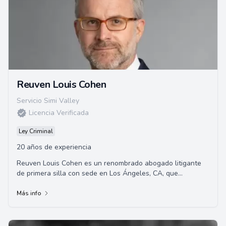
Reuven Louis Cohen
Servicio Simi Valley
Licencia Verificada
Ley Criminal
20 años de experiencia
Reuven Louis Cohen es un renombrado abogado litigante
de primera silla con sede en Los Ángeles, CA, que
representa a clientes en litigios penales y civiles de alto
riesgo en todo Estados Unidos.
Más info