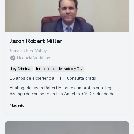
Jason Robert Miller
Servicio Simi Valley
Licencia Verificada
Ley Criminal
Infracciones de tráfico y DUI
16 años de experiencia
|
Consulta gratis
El abogado Jason Robert Miller, es un profesional legal
distinguido con sede en Los Ángeles, CA. Graduado de
UCLA y Southwestern Law School, se destaca en defender
a los clientes contra violaciones de tráfico.
Más info