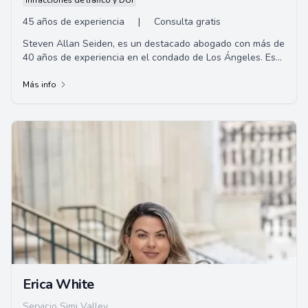
Infracciones de tráfico y DUI
45 años de experiencia
|
Consulta gratis
Steven Allan Seiden, es un destacado abogado con más de
40 años de experiencia en el condado de Los Ángeles. Es
el fundador de la firma de defensa criminal Law Office of
Steven A. Seiden.
Más info
Erica White
Servicio Simi Valley