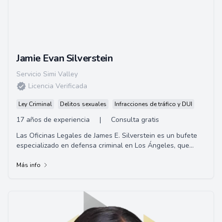
Jamie Evan Silverstein
Servicio Simi Valley
Licencia Verificada
Ley Criminal
Delitos sexuales
Infracciones de tráfico y DUI
17 años de experiencia
|
Consulta gratis
Las Oficinas Legales de James E. Silverstein es un bufete
especializado en defensa criminal en Los Ángeles, que
brinda representación legal experta para clientes que
enfrentan investigaciones o procesos por delitos tanto
Más info
estatales como federales en California.