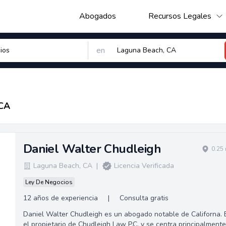
Abogados
Recursos Legales
en
 CA
Daniel Walter Chudleigh
0.25
Laguna Beach
,
CA
|
Licencia Verificada
Ley De Negocios
12 años de experiencia
|
Consulta gratis
Daniel Walter Chudleigh es un abogado notable de Californa. 
el propietario de Chudleigh Law P.C. y se centra principalmente