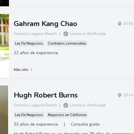
Gahram Kang Chao
26.98 
Servicio Laguna Beach
|
Licencia Verificada
Ley De Negocios
Contratos comerciales
22 años de experiencia
Más info
Hugh Robert Burns
28.14 
Servicio Laguna Beach
|
Licencia Verificada
Ley De Negocios
Negocios en California
33 años de experiencia
|
Consulta gratis
Hugh Robert Burns es un abogado con 28 años de experiencia