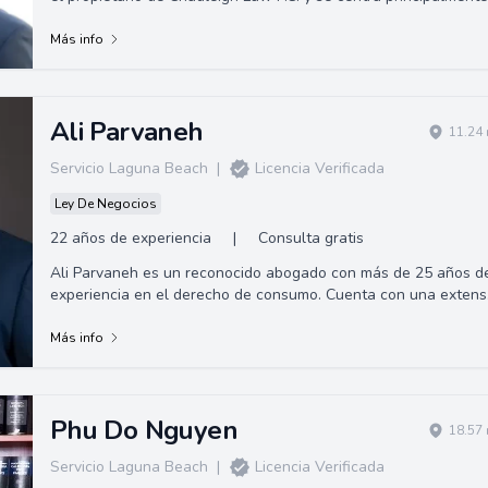
en representar a víct...
Más info
Ali Parvaneh
11.24 
Servicio Laguna Beach
|
Licencia Verificada
Ley De Negocios
22 años de experiencia
|
Consulta gratis
Ali Parvaneh es un reconocido abogado con más de 25 años d
experiencia en el derecho de consumo. Cuenta con una extens
formación académica, con...
Más info
Phu Do Nguyen
18.57 
Servicio Laguna Beach
|
Licencia Verificada