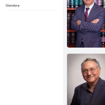
Glendora
Brea
Garden Grove
Irvine
Seal Beach
Menifee
Chula Vista
San Jose