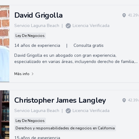
David Grigolla
41.29 
Servicio Laguna Beach
|
Licencia Verificada
Ley De Negocios
14 años de experiencia
|
Consulta gratis
David Grigolla es un abogado con gran experiencia,
especializado en varias áreas, incluyendo derecho de familia,
planificación patrimonial y testam...
Más info
Christopher James Langley
42.39 
Servicio Laguna Beach
|
Licencia Verificada
Ley De Negocios
Derechos y responsabilidades de negocios en California
15 años de experiencia