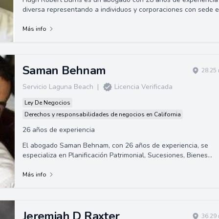
diversa representando a individuos y corporaciones con sede en
Long Beach, CA. Gracias a su amplia experiencia en América
Latina, posee habilidades para asistir a clientes de habla
Más info
hispana.
Saman Behnam
28.25 
Servicio Laguna Beach
|
Licencia Verificada
Ley De Negocios
Derechos y responsabilidades de negocios en California
26 años de experiencia
El abogado Saman Behnam, con 26 años de experiencia, se
especializa en Planificación Patrimonial, Sucesiones, Bienes
Raíces, Quiebras, Derecho de Negocios, Desalojos, litigios civil
y mediación. Ofrece servicios legales especializados y
Más info
personalizados en una amplia gama de áreas legales.
Jeremiah D Raxter
36.29 