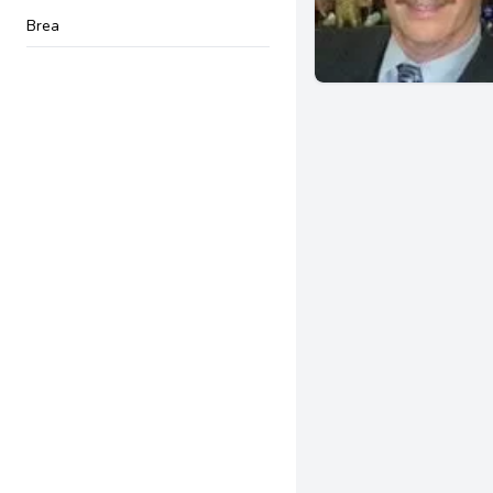
Brea
Garden Grove
Irvine
Laguna Beach
Seal Beach
Menifee
Chula Vista
San Jose