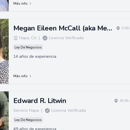
Más info
Megan Eileen McCall (aka Megan Eileen Bruce)
0.99
Napa
,
CA
|
Licencia Verificada
Ley De Negocios
14 años de experiencia
Más info
Edward R. Litwin
45.65 
Servicio Napa
|
Licencia Verificada
Ley De Negocios
49 años de experiencia