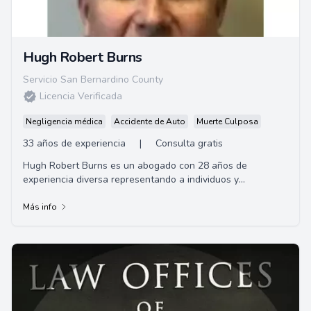
Hugh Robert Burns
Servicio San Bernardino County
Licencia Verificada
Negligencia médica
Accidente de Auto
Muerte Culposa
33 años de experiencia
|
Consulta gratis
Hugh Robert Burns es un abogado con 28 años de
experiencia diversa representando a individuos y
corporaciones con sede en Long Beach, CA. Gracias a su
amplia experiencia en América Latina, posee habilidades
Más info
para asistir a clientes de habla hispana.