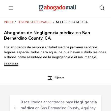
Open menu
Abogadomall
INICIO
/
LESIONES PERSONALES
/
NEGLIGENCIA MÉDICA
Abogados de Negligencia médica
en
San
Bernardino County, CA
Los abogados de responsabilidad médica proveen servicios
legales especializados para aquellos que hayan sufrido lesiones
o daños como resultado de la negligencia o el mal manejo
profesional de un médico o una institución médica. Estos
Leer más
abogados ayudan a sus clientes a hacer un reclamo por los
daños, la rehabilitación y otros costos relacionados con lesiones,
recuperando así el daño causado por el mal manejo profesional.
Filters
0
resultados encontrados para
Negligencia
médica
en San Bernardino County, Aquí hay