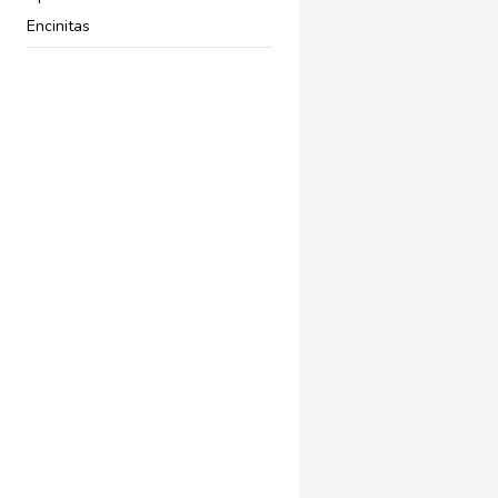
Encinitas
Arcadia
Glendale
Inglewood
Temple City
Brea
Laguna Beach
Tustin
Beaumont
Riverside
Santa Maria
Oxnard
Woodland Hills
Clovis
Fresno
Eureka