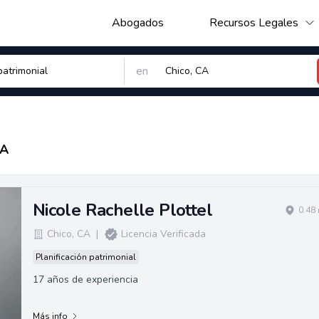
Abogados
Recursos Legales
en
CA
Nicole Rachelle Plottel
0.48
Chico
,
CA
|
Licencia Verificada
Planificación patrimonial
17 años de experiencia
Más info